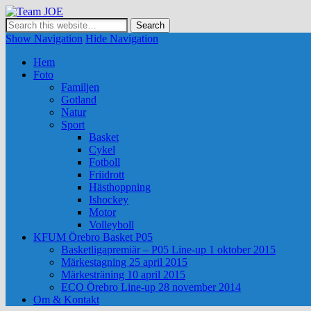
Team JOE
Show Navigation
Hide Navigation
Hem
Foto
Familjen
Gotland
Natur
Sport
Basket
Cykel
Fotboll
Friidrott
Hästhoppning
Ishockey
Motor
Volleyboll
KFUM Örebro Basket P05
Basketligapremiär – P05 Line-up 1 oktober 2015
Märkestagning 25 april 2015
Märkesträning 10 april 2015
ECO Örebro Line-up 28 november 2014
Om & Kontakt