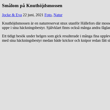
Smålom på Knuthöjdsmossen
Jocke & Eva
22 juni, 2021
Foto
,
Natur
Knuthöjdsmossen är en naturreservat strax utanför Hällefors där moss
uppe i sina häckningsbestyr. Självklart finns också många andra fågl
Ett tidigt besök under helgen som gick resulterade i många fina upple
med sina häckningsbestyr medan både krickor och knipor redan fått si