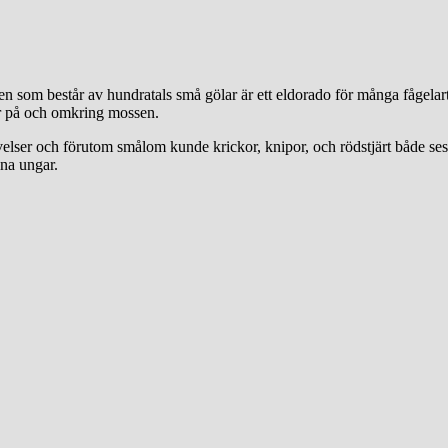
en som består av hundratals små gölar är ett eldorado för många fågela
ar på och omkring mossen.
velser och förutom smålom kunde krickor, knipor, och rödstjärt både se
na ungar.