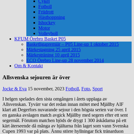
Cykel
Fotboll
Friidrott
Hästhoppning
Ishockey
Motor
Volleyboll
KFUM Örebro Basket P05
Basketligapremiär – P05 Line-up 1 oktober 2015
Märkestagning 25 april 2015
Märkesträning 10 april 2015
ECO Örebro Line-up 28 november 2014
Om & Kontakt
Allsvenska sejouren är över
Jocke & Eva
15 november, 2023
Fotboll
,
Foto
,
Sport
I helgen spelades den sista omgången i årets upplaga av
Allsvenskan. Tyvärr var det redan innan mötet med Mjällby AIF
klart att Degerfors nuvarande sejour i den högsta serien var över. I
en ganska avslagen match avgick Mjällby med segern efter ett sent
segermål. Förutom matchen bjöds de drygt 1 300 åskådarna på ett
kärt återseende då många av hjältarna från laget som vann Svenska
Cupen 1993 var på plats. Ännu större hyllningar fick tränarduon