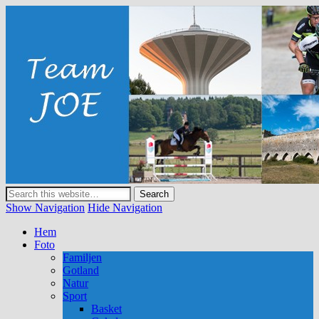
Team JOE
Show Navigation
Hide Navigation
Hem
Foto
Familjen
Gotland
Natur
Sport
Basket