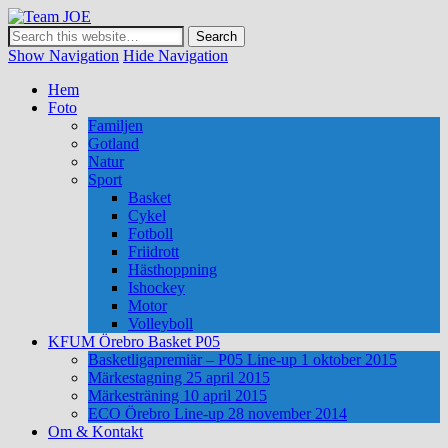
Team JOE
Show Navigation
Hide Navigation
Hem
Foto
Familjen
Gotland
Natur
Sport
Basket
Cykel
Fotboll
Friidrott
Hästhoppning
Ishockey
Motor
Volleyboll
KFUM Örebro Basket P05
Basketligapremiär – P05 Line-up 1 oktober 2015
Märkestagning 25 april 2015
Märkesträning 10 april 2015
ECO Örebro Line-up 28 november 2014
Om & Kontakt