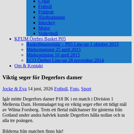
Cykel
Fotboll
Friidrott
Hästhoppning
Ishockey
Motor
Volleyboll
KFUM Örebro Basket P05
Basketligapremiär – P05 Line-up 1 oktober 2015
Märkestagning 25 april 2015
Märkesträning 10 april 2015
ECO Örebro Line-up 28 november 2014
Om & Kontakt
Viktig seger för Degerfors damer
Jocke & Eva
14 juni, 2026
Fotboll
,
Foto
,
Sport
Igår mötte Degerfors damer P18 IK i en match i Division 1
Mellersta Dam. Hemmalaget tog en viktig seger efter ett tidigt mål
av Wilma Forsberg. Trots ett flertal målchanser för gästerna från
Gotland under andra halvlek kunde Degerfors hålla nollan och ta
alla tre poängen.
Bilderna från matchen finns här!