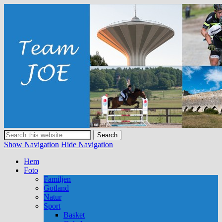
Team JOE
Show Navigation
Hide Navigation
Hem
Foto
Familjen
Gotland
Natur
Sport
Basket