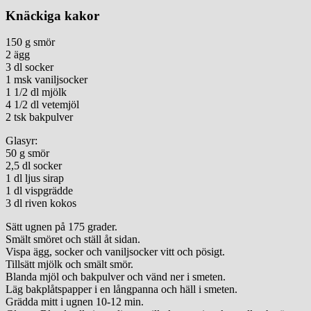
Knäckiga kakor
150 g smör
2 ägg
3 dl socker
1 msk vaniljsocker
1 1/2 dl mjölk
4 1/2 dl vetemjöl
2 tsk bakpulver
Glasyr:
50 g smör
2,5 dl socker
1 dl ljus sirap
1 dl vispgrädde
3 dl riven kokos
Sätt ugnen på 175 grader.
Smält smöret och ställ åt sidan.
Vispa ägg, socker och vaniljsocker vitt och pösigt.
Tillsätt mjölk och smält smör.
Blanda mjöl och bakpulver och vänd ner i smeten.
Läg bakplåtspapper i en långpanna och häll i smeten.
Grädda mitt i ugnen 10-12 min.