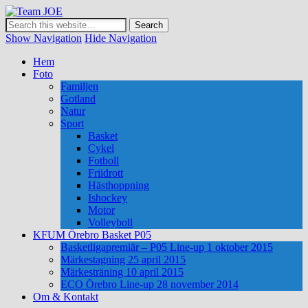
Team JOE
Show Navigation
Hide Navigation
Hem
Foto
Familjen
Gotland
Natur
Sport
Basket
Cykel
Fotboll
Friidrott
Hästhoppning
Ishockey
Motor
Volleyboll
KFUM Örebro Basket P05
Basketligapremiär – P05 Line-up 1 oktober 2015
Märkestagning 25 april 2015
Märkesträning 10 april 2015
ECO Örebro Line-up 28 november 2014
Om & Kontakt