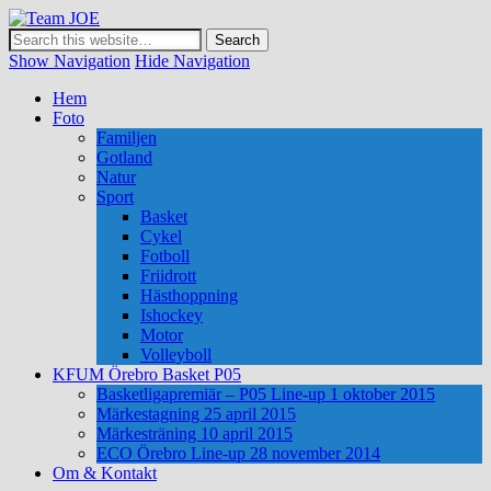
Team JOE
Show Navigation
Hide Navigation
Hem
Foto
Familjen
Gotland
Natur
Sport
Basket
Cykel
Fotboll
Friidrott
Hästhoppning
Ishockey
Motor
Volleyboll
KFUM Örebro Basket P05
Basketligapremiär – P05 Line-up 1 oktober 2015
Märkestagning 25 april 2015
Märkesträning 10 april 2015
ECO Örebro Line-up 28 november 2014
Om & Kontakt