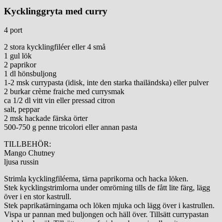
Kycklinggryta med curry
4 port
2 stora kycklingfiléer eller 4 små
1 gul lök
2 paprikor
1 dl hönsbuljong
1-2 msk currypasta (idisk, inte den starka thailändska) eller pulver
2 burkar crème fraiche med currysmak
ca 1/2 dl vitt vin eller pressad citron
salt, peppar
2 msk hackade färska örter
500-750 g penne tricolori eller annan pasta
TILLBEHÖR:
Mango Chutney
ljusa russin
Strimla kycklingfiléema, tärna paprikorna och hacka löken.
Stek kycklingstrimlorna under omrörning tills de fått lite färg, lägg
över i en stor kastrull.
Stek paprikatärningama och löken mjuka och lägg över i kastrullen.
Vispa ur pannan med buljongen och häll över. Tillsätt currypastan