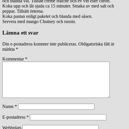
och blanda väl. Tillsätt creme fraiche och ev vin eller citron.
Koka upp och låt sjuda ca 15 minuter. Smaka av med salt och
peppar. Tillsätt örterna.
Koka pastan enligt paketet och blanda med såsen.
Servera med mango Chutney och russin.
Lämna ett svar
Din e-postadress kommer inte publiceras.
Obligatoriska fält är
märkta
*
Kommentar
*
Namn
*
E-postadress
*
Webbplats